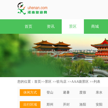
首页
资讯
景区
商城
您的位置：
首页
>>
景区
>>
驻马店
>>
AAA级景区
>>
列表
休闲方式
登山
避暑
度假
亲水
出行区域
郑州
开封
洛阳
安阳