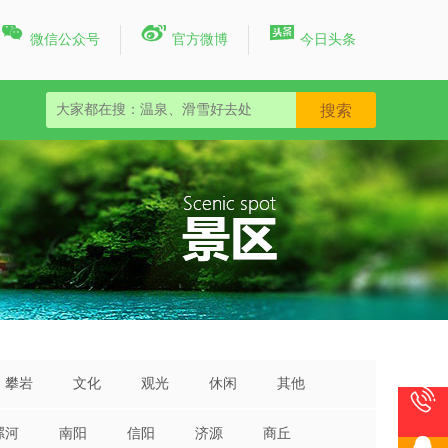



微信公众号
官方微博
今日头条
攀岩
文化
观光
休闲
其他

漯河
南阳
信阳
济源
商丘