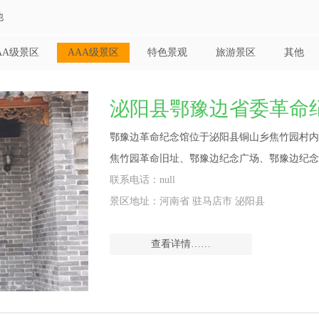
他
AA级景区
AAA级景区
特色景观
旅游景区
其他
泌阳县鄂豫边省委革命
鄂豫边革命纪念馆位于泌阳县铜山乡焦竹园村内
焦竹园革命旧址、鄂豫边纪念广场、鄂豫边纪念
联系电话：null
景区地址：河南省 驻马店市 泌阳县
查看详情……