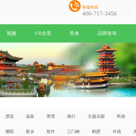

客服热线
400-717-3456
视频
VR全景
美食
品牌发布
漂流
温泉
滑雪
骑行
主题乐园
民俗
濮阳
新乡
焦作
三门峡
鹤壁
许昌