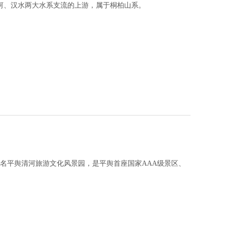
淮河、汉水两大水系支流的上游，属于桐柏山系。
名平舆清河旅游文化风景园，是平舆首座国家AAA级景区、