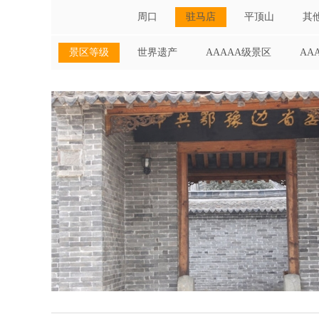
周口
驻马店
平顶山
其
景区等级
世界遗产
AAAAA级景区
AA