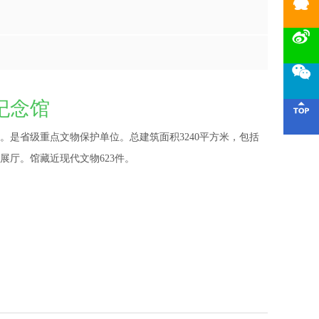



纪念馆

。是省级重点文物保护单位。总建筑面积3240平方米，包括
展厅。馆藏近现代文物623件。