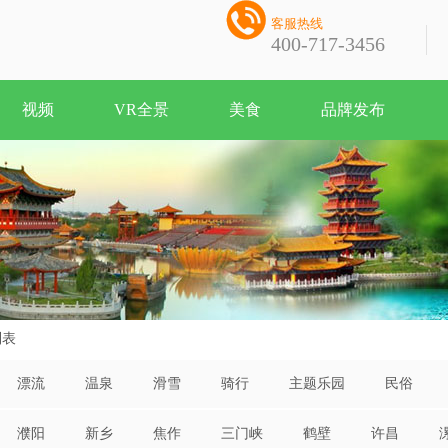

客服热线
400-717-3456
视频
VR全景
美食
品牌发布
列表
漂流
温泉
滑雪
骑行
主题乐园
民俗
濮阳
新乡
焦作
三门峡
鹤壁
许昌