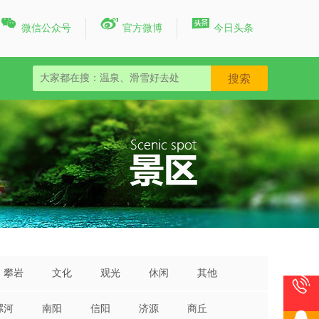



微信公众号
官方微博
今日头条
攀岩
文化
观光
休闲
其他

漯河
南阳
信阳
济源
商丘