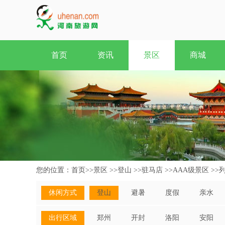
首页
资讯
景区
商城
您的位置：
首页
>>
景区
>>
登山
>>
驻马店
>>
AAA级景区
>>
休闲方式
登山
避暑
度假
亲水
出行区域
郑州
开封
洛阳
安阳