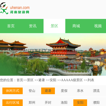
首页
资讯
景区
商城
视频
您的位置：
首页
>>
景区
>>
避暑
>>
安阳
>>
AAAAA级景区
>>
列表
休闲方式
登山
避暑
度假
亲水
漂流
出行区域
郑州
开封
洛阳
安阳
濮阳