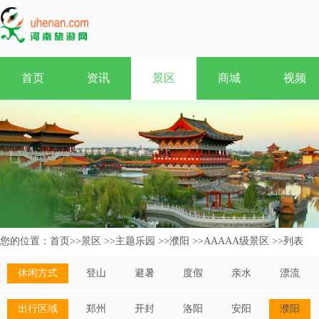
首页
资讯
景区
商城
视频
您的位置：
首页
>>
景区
>>
主题乐园
>>
濮阳
>>
AAAAA级景区
>>
列表
休闲方式
登山
避暑
度假
亲水
漂流
出行区域
郑州
开封
洛阳
安阳
濮阳