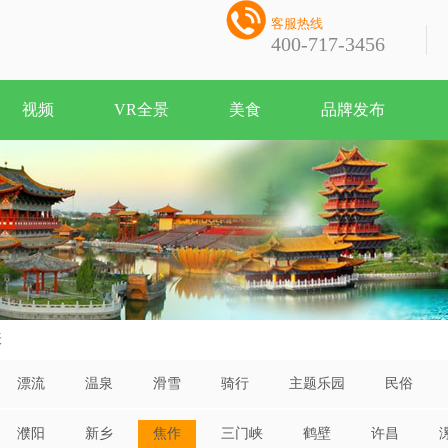

客服热线
400-717-3456
视频
VR全景
美食
品牌发布
表
漂流
温泉
滑雪
骑行
主题乐园
民俗
濮阳
新乡
焦作
三门峡
鹤壁
许昌