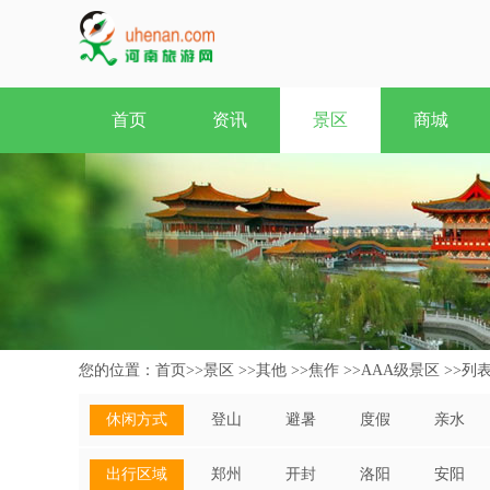
首页
资讯
景区
商城
您的位置：
首页
>>
景区
>>
其他
>>
焦作
>>
AAA级景区
>>
列
休闲方式
登山
避暑
度假
亲水
出行区域
郑州
开封
洛阳
安阳