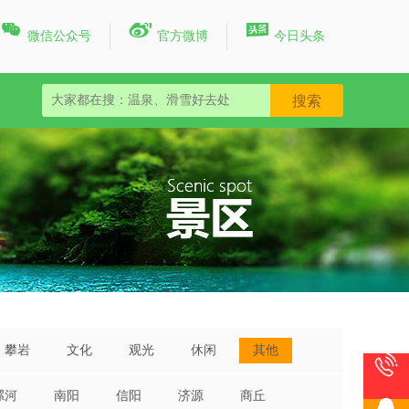



微信公众号
官方微博
今日头条
攀岩
文化
观光
休闲
其他

漯河
南阳
信阳
济源
商丘