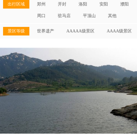
出行区域
郑州
开封
洛阳
安阳
濮阳
周口
驻马店
平顶山
其他
景区等级
世界遗产
AAAAA级景区
AAAA级景区