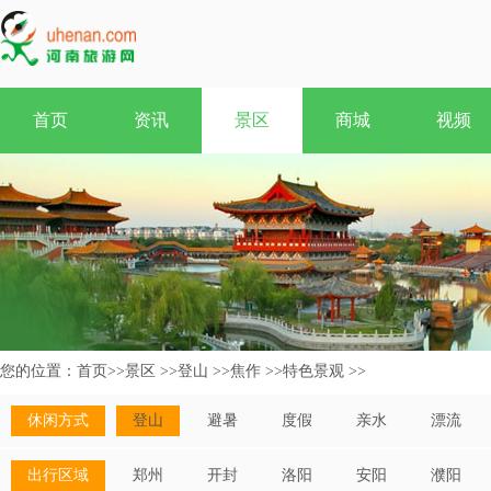
首页
资讯
景区
商城
视频
您的位置：
首页
>>
景区
>>
登山
>>
焦作
>>
特色景观
>>
休闲方式
登山
避暑
度假
亲水
漂流
出行区域
郑州
开封
洛阳
安阳
濮阳