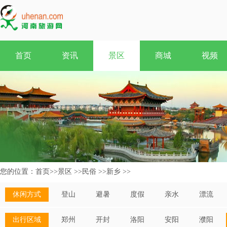
首页
资讯
景区
商城
视频
您的位置：
首页
>>
景区
>>
民俗
>>
新乡
>>
休闲方式
登山
避暑
度假
亲水
漂流
出行区域
郑州
开封
洛阳
安阳
濮阳