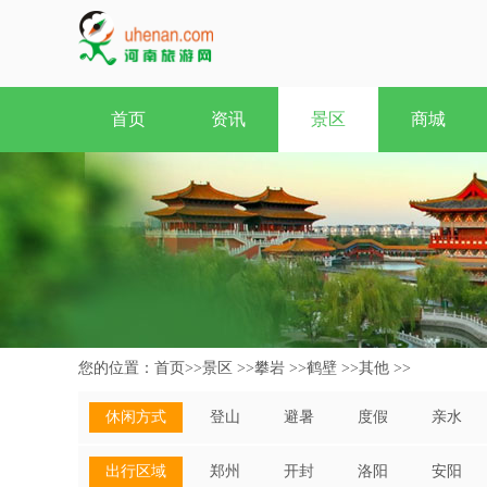
首页
资讯
景区
商城
您的位置：
首页
>>
景区
>>
攀岩
>>
鹤壁
>>
其他
>>
休闲方式
登山
避暑
度假
亲水
出行区域
郑州
开封
洛阳
安阳