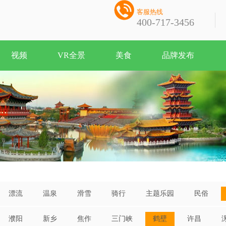

客服热线
400-717-3456
视频
VR全景
美食
品牌发布
漂流
温泉
滑雪
骑行
主题乐园
民俗
濮阳
新乡
焦作
三门峡
鹤壁
许昌