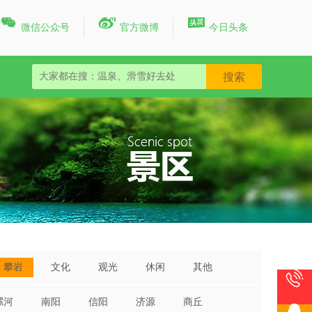



微信公众号
官方微博
今日头条
攀岩
文化
观光
休闲
其他

漯河
南阳
信阳
济源
商丘