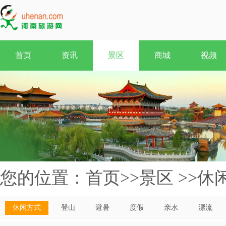
首页
资讯
景区
商城
视频
您的位置：
首页
>>
景区
>>
休
休闲方式
登山
避暑
度假
亲水
漂流