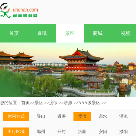
首页
资讯
景区
商城
视频
您的位置：
首页
>>
景区
>>
度假
>>
济源
>>
AAA级景区
>>
休闲方式
登山
避暑
度假
亲水
漂流
出行区域
郑州
开封
洛阳
安阳
濮阳