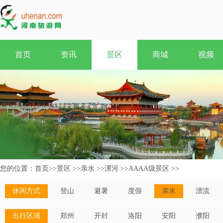
首页
资讯
景区
商城
视频
您的位置：
首页
>>
景区
>>
亲水
>>
漯河
>>
AAAA级景区
>>
休闲方式
登山
避暑
度假
亲水
漂流
出行区域
郑州
开封
洛阳
安阳
濮阳