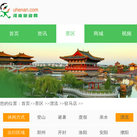
首页
资讯
景区
商城
视频
您的位置：
首页
>>
景区
>>
漂流
>>
驻马店
>>
休闲方式
登山
避暑
度假
亲水
漂流
出行区域
郑州
开封
洛阳
安阳
濮阳