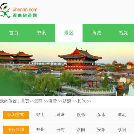
首页
资讯
景区
商城
视频
您的位置：
首页
>>
景区
>>
滑雪
>>
济源
>>
其他
>>
休闲方式
登山
避暑
度假
亲水
漂流
出行区域
郑州
开封
洛阳
安阳
濮阳