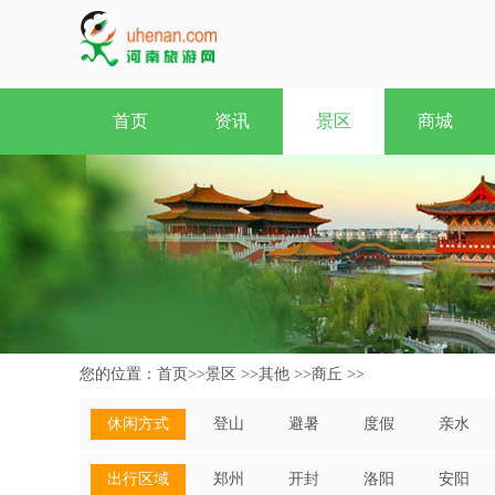
首页
资讯
景区
商城
您的位置：
首页
>>
景区
>>
其他
>>
商丘
>>
休闲方式
登山
避暑
度假
亲水
出行区域
郑州
开封
洛阳
安阳