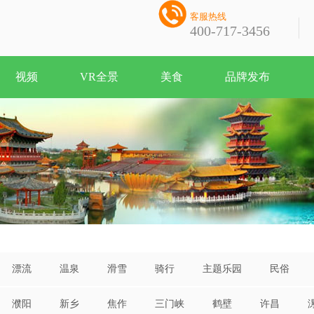

客服热线
400-717-3456
视频
VR全景
美食
品牌发布
漂流
温泉
滑雪
骑行
主题乐园
民俗
濮阳
新乡
焦作
三门峡
鹤壁
许昌