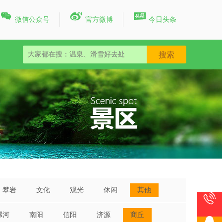



微信公众号
官方微博
今日头条
攀岩
文化
观光
休闲
其他

漯河
南阳
信阳
济源
商丘