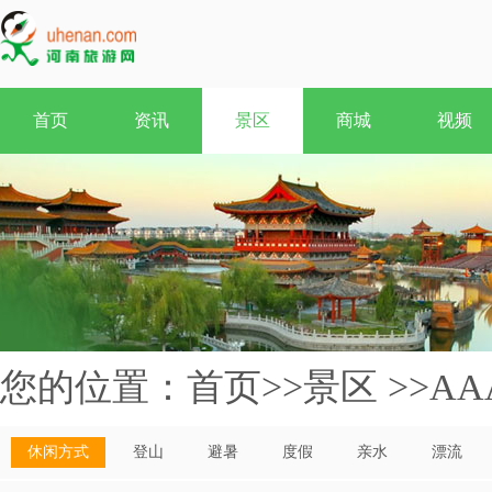
首页
资讯
景区
商城
视频
您的位置：
首页
>>
景区
>>
AA
休闲方式
登山
避暑
度假
亲水
漂流