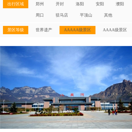
出行区域
郑州
开封
洛阳
安阳
濮阳
周口
驻马店
平顶山
其他
景区等级
世界遗产
AAAAA级景区
AAAA级景区