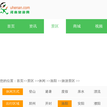
首页
资讯
景区
商城
视频
您的位置：
首页
>>
景区
>>
休闲
>>
洛阳
>>
旅游景区
>>
休闲方式
登山
避暑
度假
亲水
漂流
出行区域
郑州
开封
洛阳
安阳
濮阳