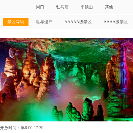
周口
驻马店
平顶山
其他
景区等级
世界遗产
AAAAA级景区
AAAA级景区
开放时间：早8:00-17:30