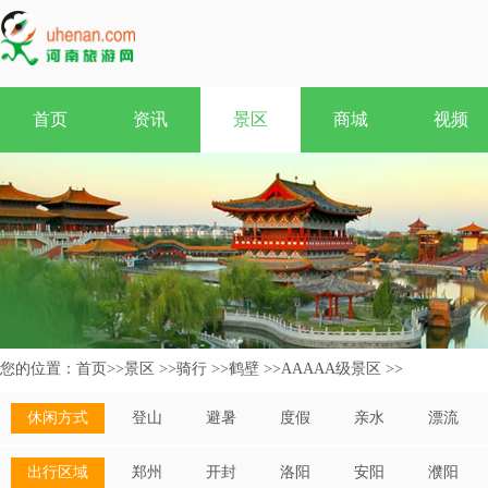
首页
资讯
景区
商城
视频
您的位置：
首页
>>
景区
>>
骑行
>>
鹤壁
>>
AAAAA级景区
>>
休闲方式
登山
避暑
度假
亲水
漂流
出行区域
郑州
开封
洛阳
安阳
濮阳